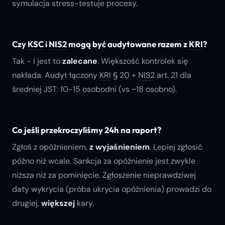
symulacja stress-testuje procesy.
Czy
KSC
i
NIS2
mogą być audytowane razem z
KRI
?
Tak - i jest to
zalecane
. Większość kontrolek się
nakłada. Audyt łączony
KRI
§ 20 +
NIS2
art. 21 dla
średniej JST: 10-15 osobodni (vs ~18 osobno).
Co jeśli przekroczyliśmy 24h na raport?
Zgłoś z opóźnieniem,
z wyjaśnieniem
. Lepiej zgłosić
późno niż wcale. Sankcja za opóźnienie jest zwykle
niższa niż za pominięcie. Zgłoszenie nieprawdziwej
daty wykrycia (próba ukrycia opóźnienia) prowadzi do
drugiej,
większej
kary.