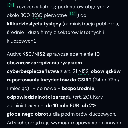
[2]
rozszerza katalog podmiotów objętych z
[3]
około 300 (
KSC
pierwotne
) do
kilkudziesięciu tysięcy
(administracja publiczna,
średnie i duże firmy z sektorów istotnych i
kluczowych).
Audyt
KSC
/
NIS2
sprawdza spełnienie
10
obszarów zarządzania ryzykiem
cyberbezpieczeństwa
z art. 21
NIS2
,
obowiązków
raportowania incydentów do CSIRT
(24h / 72h /
1 miesiąc) i - co nowe -
bezpośredniej
odpowiedzialności zarządu
(art. 20). Kary
administracyjne:
do 10 mln EUR lub 2%
globalnego obrotu
dla podmiotów kluczowych.
Artykuł porządkuje wymogi, mapowanie do innych