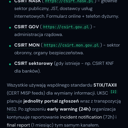
CSIRT NASK
(
) - głównie
https://csirt.nask.pl
sektor publiczny, JST, dostawcy usług
internetowych. Formularz online + telefon dyżurny.
CSIRT GOV
(
) -
https://csirt.gov.pl
administracja rządowa.
CSIRT MON
(
) - sektor
https://csirt.mon.gov.pl
obronny, organy bezpieczeństwa.
CSIRT sektorowy
(gdy istnieje - np. CSIRT KNF
dla banków).
Wszystkie używają wspólnego standardu
STIX/TAXII
[2]
(CERT MISP feeds) dla wymiany informacji. UKSC
planuje
jednolity portal zgłoszeń
wraz z transpozycją
NIS2
. Po zgłoszeniu
early warning (24h)
organizacja
kontynuuje raportowanie
incident notification
(72h) i
final report
(1 miesiąc) tym samym kanałem.