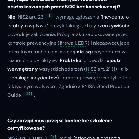
neutralizowanych przez
SOC
bez konsekwencji?
[1]
Nie
.
NIS2
art. 23
wymaga zgłoszenia
"incydentu o
istotnym wpływie"
- czyli takiego, który
rzeczywiście
powoduje zakłócenia. Próby ataku zablokowane przez
kontrole prewencyjne (
firewall
,
EDR
) i niezaowocujące
lateralnym ruchem ani szkodą
nie są
incydentami w
rozumieniu dyrektywy.
Praktyka
: prowadź
rejestr
wewnętrzny
wszystkich zdarzeń (
NIS2
art. 21 (1) lit. b
-
obsługa incydentów
) i raportuj zewnętrznie tylko te z
faktycznym wpływem. Zgodnie z
ENISA
Good Practice
[10]
Guide
.
Czy zarząd musi przejść konkretne szkolenie
certyfikowane?
[1]
NIS2
art. 20 ust. 2
mówi:
"członkowie organów