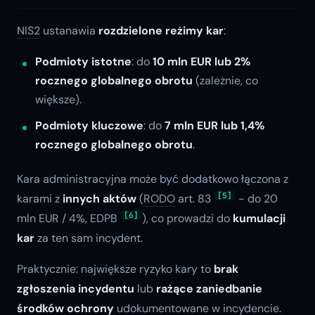
NIS2
ustanawia
rozdzielone reżimy kar
:
Podmioty istotne
: do
10 mln EUR lub 2%
rocznego globalnego obrotu
(zależnie, co
większe).
Podmioty kluczowe
: do
7 mln EUR lub 1,4%
rocznego globalnego obrotu
.
Kara administracyjna może być dodatkowo łączona z
[5]
karami z
innych aktów
(
RODO
art. 83
- do 20
[6]
mln EUR / 4%, EDPB
), co prowadzi do
kumulacji
kar
za ten sam incydent.
Praktycznie: największe ryzyko kary to
brak
zgłoszenia incydentu
lub
rażące zaniedbanie
środków ochrony
udokumentowane w incydencie.