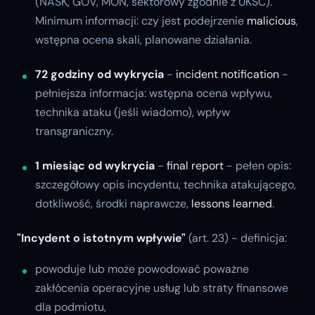
(NASK, GOV, MON, sektorowy zgodnie z UKSC).
Minimum informacji: czy jest podejrzenie
malicious
,
wstępna ocena skali, planowane działania.
72 godziny od wykrycia
-
incident notification
-
pełniejsza informacja: wstępna ocena wpływu,
technika ataku (jeśli wiadomo), wpływ
transgraniczny.
1 miesiąc od wykrycia
-
final report
- pełen opis:
szczegółowy opis incydentu, technika atakującego,
dotkliwość, środki naprawcze,
lessons learned
.
"Incydent o istotnym wpływie"
(art. 23) - definicja:
powoduje lub może powodować poważne
zakłócenia operacyjne usług lub straty finansowe
dla podmiotu,