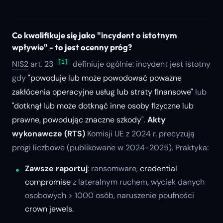
Co kwalifikuje się jako
"incydent o istotnym
wpływie"
- to jest ocenny próg?
[1]
NIS2
art. 23
definiuje ogólnie: incydent jest istotny
gdy
"powoduje lub może powodować poważne
zakłócenia operacyjne usług lub straty finansowe"
lub
"dotknął lub może dotknąć inne osoby fizyczne lub
prawne, powodując znaczne szkody"
.
Akty
wykonawcze (RTS)
Komisji UE z 2024 r. precyzują
progi liczbowe (publikowane w 2024-2025). Praktyka:
Zawsze raportuj
: ransomware,
credential
compromise
z lateralnym ruchem, wyciek danych
osobowych > 1000 osób, naruszenie poufności
crown jewels
.