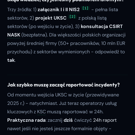
[1]
Trzy źródła: 1)
załącznik I i II
NIS2
- pełna lista
[2]
sektorów, 2)
projekt UKSC
z polską listą
sektorów (po wejściu w życie), 3)
konsultacja
CSIRT
NASK
(bezpłatna). Dla większości polskich organizacji
powyżej średniej firmy (50+ pracowników, 10 mln EUR
przychodu) z sektorów wymienionych - odpowiedź to
tak
.
Jak szybko muszę zacząć raportować incydenty?
Od momentu wejścia UKSC w życie (przewidywane
2025 r.) - natychmiast. Już teraz operatorzy usług
kluczowych z
KSC
muszą raportować w 24h.
Praktyczna rada
: zacznij
dziś
ćwiczyć
24h raport
nawet jeśli nie jesteś jeszcze formalnie objęty -