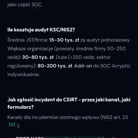
jako część
SOC
.
Ile kosztuje audyt
KSC
/
NIS2
?
Średnia JST/firma:
15-30 tys. zł
za audyt jednorazowy.
Większe organizacje (powiaty, średnie firmy 50-250
osób):
30-80 tys. zł
. Duże (>250 osób, sektor
regulowany):
80-200 tys. zł
.
Add-on
do
SOC
4crypto:
indywidualnie.
Jak zgłosić incydent do CSIRT - przez jaki kanał, jaki
formularz?
Kanały dla incydentów istotnego wpływu (
NIS2
art. 23
[1]
):