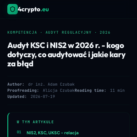
4crypto
.eu
KOMPETENCJA · AUDYT REGULACYJNY · 2026
Audyt KSC i NIS2 w 2026 r. - kogo
dotyczy, co audytować i jakie kary
za błąd
Author:
dr inż. Adam Czubak
Proofreading:
Alicja Czubak
Reading time:
11 min
Updated:
2026-07-19
W TYM ARTYKULE
NIS2, KSC, UKSC - relacja