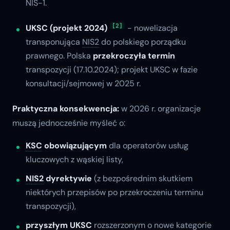
NIS-1.
[2]
UKSC (projekt 2024)
- nowelizacja
transponująca
NIS2
do polskiego porządku
prawnego. Polska
przekroczyła termin
transpozycji (17.10.2024); projekt UKSC w fazie
konsultacji/sejmowej w 2025 r.
Praktyczna konsekwencja:
w 2026 r. organizacje
muszą jednocześnie myśleć o:
KSC
obowiązującym
dla operatorów usług
kluczowych z wąskiej listy,
NIS2
dyrektywie
(z bezpośrednim skutkiem
niektórych przepisów po przekroczeniu terminu
transpozycji),
przyszłym UKSC
rozszerzonym o nowe kategorie