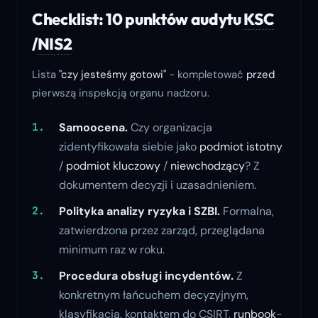
Checklist: 10 punktów audytu
KSC
/
NIS2
Lista
"czy jesteśmy gotowi"
- kompletować
przed
pierwszą inspekcją organu nadzoru.
Samoocena.
Czy organizacja
zidentyfikowała siebie jako
podmiot istotny
/
podmiot kluczowy
/
niewchodzący
? Z
dokumentem decyzji i uzasadnieniem.
Polityka analizy ryzyka i
SZBI
.
Formalna,
zatwierdzona przez zarząd, przeglądana
minimum raz w roku.
Procedura obsługi incydentów.
Z
konkretnym łańcuchem decyzyjnym,
klasyfikacją, kontaktem do CSIRT,
runbook
-