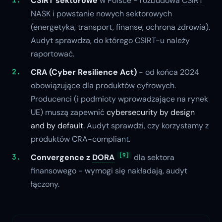
CSIRT sektorowe
w Polsce - rozbudowa
CSIRT
NASK
i powstanie nowych sektorowych
(energetyka, transport, finanse, ochrona zdrowia).
Audyt sprawdza, do którego CSIRT-u należy
raportować.
CRA (Cyber Resilience Act)
- od końca 2024
obowiązujące dla produktów cyfrowych.
Producenci (i podmioty wprowadzające na rynek
UE) muszą zapewnić
cybersecurity by design
and by default
. Audyt sprawdzi, czy korzystamy z
produktów CRA-compliant.
[9]
Convergence z
DORA
dla sektora
finansowego - wymogi się nakładają, audyt
łączony.