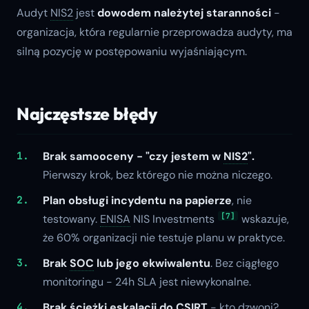
Audyt
NIS2
jest
dowodem należytej staranności
-
organizacja, która regularnie przeprowadza audyty, ma
silną pozycję w postępowaniu wyjaśniającym.
Najczęstsze błędy
Brak samooceny -
"czy jestem w
NIS2
"
.
Pierwszy krok, bez którego nie można niczego.
Plan obsługi incydentu na papierze
, nie
[7]
testowany.
ENISA
NIS Investments
wskazuje,
że 60% organizacji nie testuje planu w praktyce.
Brak
SOC
lub jego ekwiwalentu
. Bez ciągłego
monitoringu - 24h SLA jest niewykonalne.
Brak ścieżki eskalacji do CSIRT
- kto dzwoni?