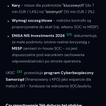
Kary
- niższe dla podmiotów
"kluczowych"
(do 7
mln EUR / 1,4%) niż
"istotnych"
(10 mln EUR / 2%).
Wymogi szczegółowe
- niektóre kontrolki są
proporcjonalne do skali (np. własny
SOC
vs
MSSP
).
[7]
ENISA
NIS Investments 2024
dokumentuje,
że małe podmioty istotne realnie korzystają z
MSSP
zamiast in-house
SOC
- co jest
dopuszczalne pod warunkiem zachowania
odpowiedzialności po stronie operatora.
[2]
UKSC
przewiduje
program
Cyberbezpieczny
Samorząd
(finansowany z KPO) jako wsparcie dla
małych JST - fundusze na wdrożenie
SOC
/audytu.
Czy raportowanie 24h dotyczy też ataków