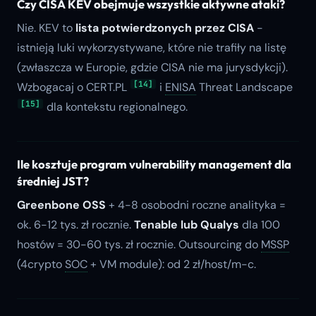
Czy CISA KEV obejmuje wszystkie aktywne ataki?
Nie. KEV to
lista potwierdzonych przez CISA
-
istnieją luki wykorzystywane, które nie trafiły na listę
(zwłaszcza w Europie, gdzie CISA nie ma jurysdykcji).
[14]
Wzbogacaj o CERT.PL
i
ENISA
Threat Landscape
[15]
dla kontekstu regionalnego.
Ile kosztuje program vulnerability management dla
średniej JST?
Greenbone OSS
+ 4-8 osobodni roczne analityka =
ok. 6-12 tys. zł rocznie.
Tenable lub Qualys
dla 100
hostów = 30-60 tys. zł rocznie. Outsourcing do
MSSP
(4crypto
SOC
+ VM module): od 2 zł/host/m-c.