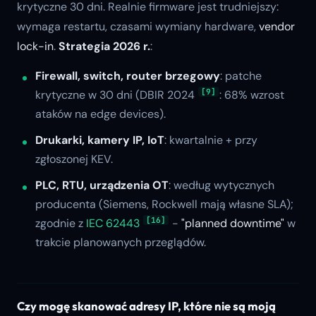
krytyczne 30 dni. Realnie firmware jest trudniejszy:
wymaga restartu, czasami wymiany hardware,
vendor
lock-in
.
Strategia 2026 r.
:
Firewall, switch, router brzegowy
: patche
[9]
krytyczne w 30 dni (DBIR 2024
: 68% wzrost
ataków na edge devices).
Drukarki, kamery IP, IoT
: kwartalnie + przy
zgłoszonej KEV.
PLC, RTU, urządzenia OT
: według wytycznych
producenta (Siemens, Rockwell mają własne SLA);
[16]
zgodnie z
IEC 62443
-
"planned downtime"
w
trakcie planowanych przeglądów.
Czy mogę skanować adresy IP, które nie są moją