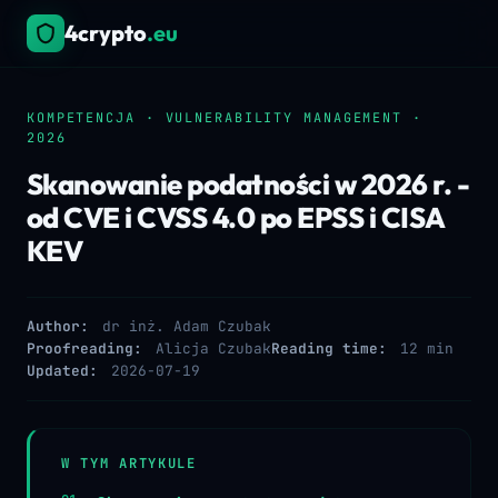
4crypto
.eu
KOMPETENCJA · VULNERABILITY MANAGEMENT ·
2026
Skanowanie podatności w 2026 r. -
od CVE i CVSS 4.0 po EPSS i CISA
KEV
Author:
dr inż. Adam Czubak
Proofreading:
Alicja Czubak
Reading time:
12 min
Updated:
2026-07-19
W TYM ARTYKULE