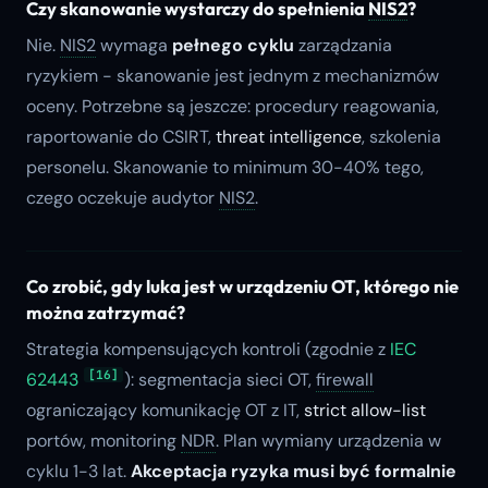
Czy skanowanie wystarczy do spełnienia
NIS2
?
Nie.
NIS2
wymaga
pełnego cyklu
zarządzania
ryzykiem - skanowanie jest jednym z mechanizmów
oceny. Potrzebne są jeszcze: procedury reagowania,
raportowanie do CSIRT,
threat intelligence
, szkolenia
personelu. Skanowanie to minimum 30-40% tego,
czego oczekuje audytor
NIS2
.
Co zrobić, gdy luka jest w urządzeniu OT, którego nie
można zatrzymać?
Strategia kompensujących kontroli (zgodnie z
IEC
[16]
62443
): segmentacja sieci OT,
firewall
ograniczający komunikację OT z IT,
strict allow-list
portów, monitoring
NDR
. Plan wymiany urządzenia w
cyklu 1-3 lat.
Akceptacja ryzyka musi być formalnie