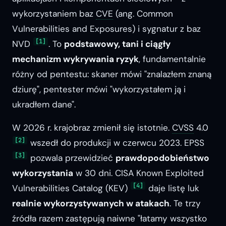
wykorzystaniem baz
CVE
(ang.
Common
Vulnerabilities and Exposures
) i sygnatur z baz
[1]
NVD
. To
podstawowy, tani i ciągły
mechanizm wykrywania ryzyk
, fundamentalnie
różny od pentestu: skaner mówi
"znalazłem znaną
dziurę"
, pentester mówi
"wykorzystałem ją i
ukradłem dane"
.
W 2026 r. krajobraz zmienił się istotnie.
CVSS
4.0
[2]
wszedł do produkcji w czerwcu 2023. EPSS
[3]
pozwala przewidzieć
prawdopodobieństwo
wykorzystania
w 30 dni. CISA Known Exploited
[4]
Vulnerabilities Catalog (KEV)
daje listę luk
realnie wykorzystywanych w atakach
. Te trzy
źródła razem zastępują naiwne
"łatamy wszystko