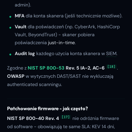
admin).
MFA
dla konta skanera (jeśli technicznie możliwe).
Vault
dla poświadczeń (np. CyberArk, HashiCorp
Vault, BeyondTrust) - skaner pobiera
poświadczenia
just-in-time
.
Audit log
każdego użycia konta skanera w
SIEM
.
[18]
Zgodne z
NIST SP 800-53
Rev. 5 IA-2, AC-6
.
OWASP
w wytycznych DAST/SAST nie wykluczają
authenticated scanningu.
Patchowanie firmware - jak często?
[17]
NIST SP 800-40 Rev. 4
nie odróżnia firmware
od software - obowiązują te same SLA: KEV 14 dni,