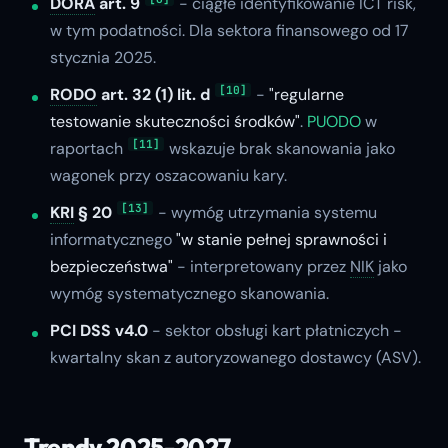
DORA
art. 9
- ciągłe identyfikowanie ICT risk,
w tym podatności. Dla sektora finansowego od 17
stycznia 2025.
[10]
RODO
art. 32 (1) lit. d
-
"regularne
testowanie skuteczności środków"
.
PUODO
w
[11]
raportach
wskazuje brak skanowania jako
wagonek przy oszacowaniu kary.
[13]
KRI
§ 20
- wymóg utrzymania systemu
informatycznego
"w stanie pełnej sprawności i
bezpieczeństwa"
- interpretowany przez
NIK
jako
wymóg systematycznego skanowania.
PCI DSS v4.0
- sektor obsługi kart płatniczych -
kwartalny skan z autoryzowanego dostawcy (ASV).
Trendy 2025-2027