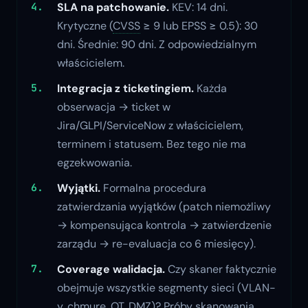
SLA na patchowanie.
KEV: 14 dni.
Krytyczne (
CVSS
≥ 9 lub EPSS ≥ 0.5): 30
dni. Średnie: 90 dni. Z odpowiedzialnym
właścicielem.
Integracja z ticketingiem.
Każda
obserwacja → ticket w
Jira/GLPI/ServiceNow z właścicielem,
terminem i statusem. Bez tego nie ma
egzekwowania.
Wyjątki.
Formalna procedura
zatwierdzania wyjątków (patch niemożliwy
→ kompensująca kontrola → zatwierdzenie
zarządu → re-evaluacja co 6 miesięcy).
Coverage walidacja.
Czy skaner faktycznie
obejmuje wszystkie segmenty sieci (VLAN-
y, chmurę, OT, DMZ)? Próby skanowania