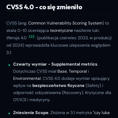
CVSS
4.0 - co się zmieniło
CVSS
(ang.
Common Vulnerability Scoring System
) to
skala 0-10 oceniająca
teoretyczne
nasilenie luki.
[2]
Wersja 4.0
(publikacja czerwiec 2023, w produkcji
od 2024) wprowadziła kluczowe ulepszenia względem
3.1:
Czwarty wymiar -
Supplemental
metrics
.
Dotychczas
CVSS
miał
Base
,
Temporal
i
Environmental
.
CVSS
4.0 dodaje wymiar opisujący
wpływ na
bezpieczeństwo fizyczne
(Safety) i
odporność odzyskiwania (Recovery). Krytyczne dla
OT/ICS i medycyny.
Zniesienie
Scope
. Złożona w 3.1 metryka
"czy luka