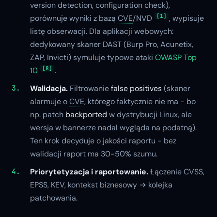
version detection, configuration check),
[1]
porównuje wyniki z bazą
CVE
/NVD
, wypisuje
listę obserwacji. Dla aplikacji webowych:
dedykowany skaner DAST (Burp Pro, Acunetix,
ZAP, Invicti) symuluje typowe ataki
OWASP Top
[8]
10
.
Walidacja.
Filtrowanie
false positives
(skaner
alarmuje o
CVE
, którego faktycznie nie ma - bo
np. patch
backported
w dystrybucji Linux, ale
wersja w bannerze nadal wygląda na podatną).
Ten krok decyduje o jakości raportu - bez
walidacji raport ma 30-50% szumu.
Priorytetyzacja i raportowanie.
Łączenie
CVSS
,
EPSS, KEV, kontekst biznesowy → kolejka
patchowania.