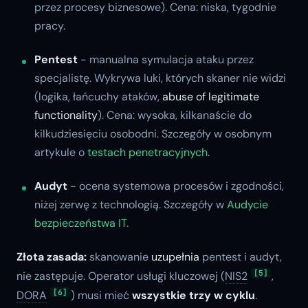
przez procesy biznesowe). Cena: niska, tygodnie
pracy.
Pentest
- manualna symulacja ataku przez
specjalistę. Wykrywa luki, których skaner nie widzi
(logika, łańcuchy ataków,
abuse of legitimate
functionality
). Cena: wysoka, kilkanaście do
kilkudziesięciu osobodni. Szczegóły w osobnym
artykule o
testach penetracyjnych
.
Audyt
- ocena systemowa procesów i zgodności,
niżej zerwę z technologią. Szczegóły w
Audycie
bezpieczeństwa IT
.
Złota zasada:
skanowanie
uzupełnia
pentest i audyt,
[5]
nie zastępuje. Operator usługi kluczowej (
NIS2
,
[6]
DORA
) musi mieć
wszystkie trzy w cyklu
.