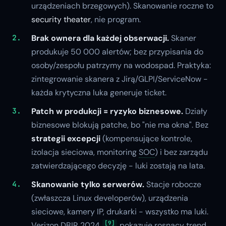
urządzeniach brzegowych). Skanowanie roczne to
security theater
, nie program.
Brak ownera dla każdej obserwacji.
Skaner
produkuje 50 000 alertów; bez przypisania do
osoby/zespołu patrzymy na wodospad. Praktyka:
zintegrowanie skanera z Jirą/GLPI/ServiceNow -
każda krytyczna luka generuje ticket.
Patch w produkcji = ryzyko biznesowe.
Działy
biznesowe blokują patche, bo "nie ma okna". Bez
strategii excepcji
(kompensujące kontrole,
izolacja sieciowa, monitoring
SOC
) i bez zarządu
zatwierdzającego decyzję - luki zostają na lata.
Skanowanie tylko serwerów.
Stacje robocze
(zwłaszcza Linux developerów), urządzenia
sieciowe, kamery IP, drukarki - wszystko ma luki.
[9]
Verizon DBIR 2024
pokazuje rosnący trend