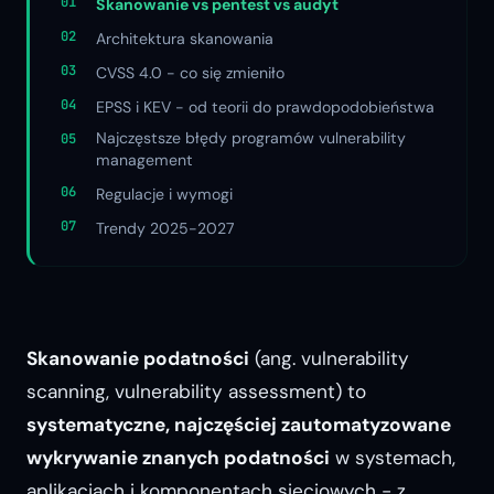
Skanowanie vs pentest vs audyt
Architektura skanowania
CVSS 4.0 - co się zmieniło
EPSS i KEV - od teorii do prawdopodobieństwa
Najczęstsze błędy programów vulnerability
management
Regulacje i wymogi
Trendy 2025-2027
Skanowanie podatności
(ang.
vulnerability
scanning
,
vulnerability assessment
) to
systematyczne, najczęściej zautomatyzowane
wykrywanie znanych podatności
w systemach,
aplikacjach i komponentach sieciowych - z