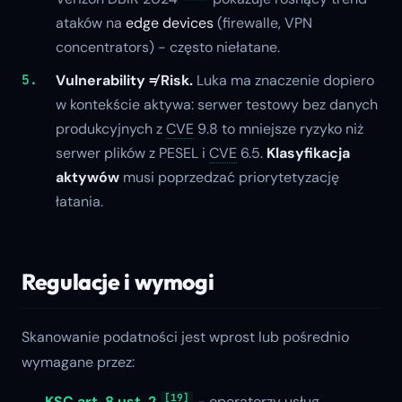
ataków na
edge devices
(firewalle, VPN
concentrators) - często niełatane.
Vulnerability ≠ Risk.
Luka ma znaczenie dopiero
w kontekście aktywa: serwer testowy bez danych
produkcyjnych z
CVE
9.8 to mniejsze ryzyko niż
serwer plików z PESEL i
CVE
6.5.
Klasyfikacja
aktywów
musi poprzedzać priorytetyzację
łatania.
Regulacje i wymogi
Skanowanie podatności jest wprost lub pośrednio
wymagane przez:
[19]
KSC art. 8 ust. 2
- operatorzy usług