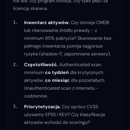
nie wie, czy program istnieje, czy tylko płaci za
licencję skanera.
Inwentarz aktywów.
Czy istnieje CMDB
lub równoważne źródło prawdy - z
minimum 95% pokrycia? Skanowanie bez
pełnego inwentarza pomija najgorsze
ryzyka (shadow IT, zapomniane serwery).
Częstotliwość.
Authenticated scan
minimum
co tydzień
dla krytycznych
aktywów,
co miesiąc
dla pozostałych.
Unauthenticated scan z internetu -
codziennie.
Priorytetyzacja.
Czy oprócz
CVSS
używamy EPSS i KEV? Czy klasyfikacja
aktywów wchodzi do scoringu?