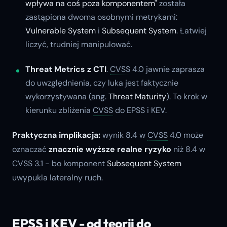
wpływa na coś poza komponentem"
została
zastąpiona dwoma osobnymi metrykami:
Vulnerable System
i
Subsequent System
. Łatwiej
liczyć, trudniej manipulować.
Threat Metrics z CTI
.
CVSS
4.0 jawnie zaprasza
do uwzględnienia, czy luka jest faktycznie
wykorzystywana (ang.
Threat Maturity
). To krok w
kierunku zbliżenia
CVSS
do EPSS i KEV.
Praktyczna implikacja:
wynik 8.4 w
CVSS
4.0 może
oznaczać
znacznie wyższe realne ryzyko
niż 8.4 w
CVSS
3.1 - bo komponent
Subsequent System
uwypukla lateralny ruch.
EPSS i KEV - od teorii do