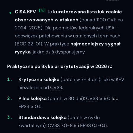
[4]
CISA KEV
to
kuratorowana lista luk realnie
obserwowanych w atakach
(ponad 1100
CVE
na
2024-2025). Dla podmiotów federalnych USA -
obowiązek patchowania w ustalonych terminach
(BOD 22-01). W praktyce
najmocniejszy sygnał
ryzyka
, jakim dziś dysponujemy.
Praktyczna polityka priorytetyzacji w 2026 r.:
Krytyczna kolejka
(patch w 7-14 dni): luki w KEV
niezależnie od
CVSS
.
Pilna kolejka
(patch w 30 dni):
CVSS
≥ 9.0
lub
EPSS ≥ 0.5.
Standardowa kolejka
(patch w cyklu
kwartalnym):
CVSS
7.0-8.9
i
EPSS 0.1-0.5.