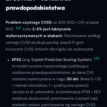
prawdopodobieństwa
Problem czystego
CVSS
:
ze 200 000+
CVE
w bazie
[1]
NVD
tylko
2-5% jest faktycznie
wykorzystywanych w atakach
. Patchowanie według
samego
CVSS
skutkuje paniką: zespół IT goni
krytyczne
CVSS
, których nikt nigdy nie wykorzysta.
[3]
EPSS
(ang.
Exploit Prediction Scoring System
)
to model uczenia maszynowego publikujący
codziennie prawdopodobieństwo, że dana
CVE
zostanie wykorzystana w ciągu
30 dni
. Skala 0-1 (0
= niemal niemożliwe, 1 = praktycznie pewne).
Jacobs et al. udowodnili, że kombinacja EPSS + KEV
zwiększa skuteczność patchowania o ponad rząd
wielkości wobec patchowania wg samego
CVSS
.