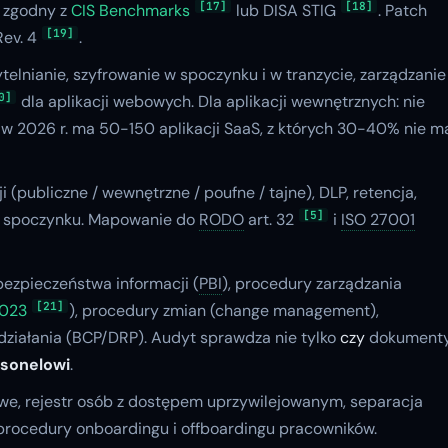
[17]
[18]
g zgodny z
CIS Benchmarks
lub DISA STIG
. Patch
[19]
ev. 4
.
ytelnianie, szyfrowanie w spoczynku i w tranzycie, zarządzanie
0]
dla aplikacji webowych. Dla aplikacji wewnętrznych: nie
 w 2026 r. ma 50-150 aplikacji SaaS, z których 30-40% nie m
i (publiczne / wewnętrzne / poufne / tajne), DLP, retencja,
[5]
 w spoczynku. Mapowanie do
RODO
art. 32
i
ISO 27001
bezpieczeństwa informacji (
PBI
), procedury zarządzania
[21]
2023
), procedury zmian (change management),
działania (BCP/DRP). Audyt sprawdza nie tylko
czy
dokument
rsonelowi
.
we, rejestr osób z dostępem uprzywilejowanym, separacja
 procedury onboardingu i offboardingu pracowników.