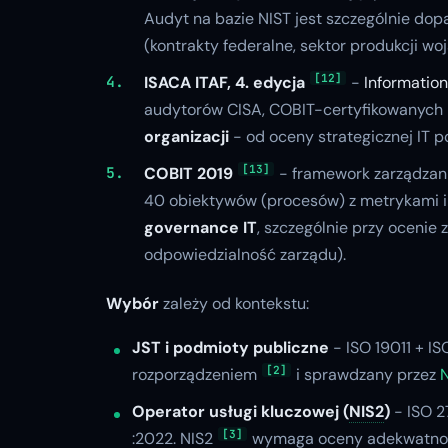
Audyt na bazie NIST jest szczególnie d
(kontrakty federalne, sektor produkcji w
[12]
ISACA ITAF, 4. edycja
-
Informatio
audytorów CISA, COBIT-certyfikowanych k
organizacji
- od oceny strategicznej IT p
[13]
COBIT 2019
- framework zarządzani
40 obiektywów (procesów) z metrykami i 
governance IT
, szczególnie przy ocenie
odpowiedzialność zarządu).
Wybór
zależy od kontekstu:
JST i podmioty publiczne
- ISO 19011 + I
[2]
rozporządzeniem
i sprawdzany przez
N
Operator usługi kluczowej (
NIS2
)
- ISO 2
[3]
:2022.
NIS2
wymaga oceny adekwatności