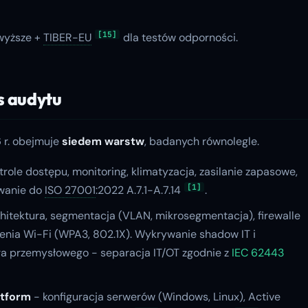
[15]
wyższe +
TIBER-EU
dla testów odporności.
s audytu
 r. obejmuje
siedem warstw
, badanych równolegle.
trole dostępu, monitoring, klimatyzacja, zasilanie zapasowe,
[1]
owanie do
ISO 27001
:2022 A.7.1-A.7.14
.
hitektura, segmentacja (VLAN, mikrosegmentacja), firewalle
czenia Wi-Fi (WPA3, 802.1X). Wykrywanie shadow IT i
ra przemysłowego - separacja IT/OT zgodnie z
IEC 62443
atform
- konfiguracja serwerów (Windows, Linux), Active