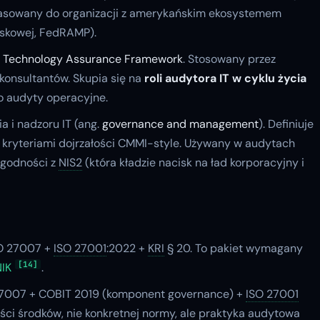
opasowany do organizacji z amerykańskim ekosystemem
ojskowej, FedRAMP).
n Technology Assurance Framework
. Stosowany przez
onsultantów. Skupia się na
roli audytora IT w cyklu życia
o audyty operacyjne.
a i nadzoru IT (ang.
governance and management
). Definiuje
kryteriami dojrzałości CMMI-style. Używany w audytach
 zgodności z
NIS2
(która kładzie nacisk na ład korporacyjny i
SO 27007 +
ISO 27001
:2022 +
KRI
§ 20. To pakiet wymagany
[14]
IK
.
7007 + COBIT 2019 (komponent governance) +
ISO 27001
 środków, nie konkretnej normy, ale praktyka audytowa