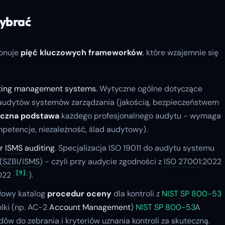
wybrać
jonuje
pięć kluczowych frameworków
, które wzajemnie się
diting management systems
. Wytyczne ogólne dotyczące
 audytów systemów zarządzania (jakością, bezpieczeństwem
iczna podstawa
każdego profesjonalnego audytu - wymaga
mpetencje, niezależność, ślad audytowy).
or
ISMS
auditing
. Specjalizacja ISO 19011 do audytu systemu
(
SZBI
/
ISMS
) - czyli przy audycie zgodności z
ISO 27001
:2022
[9]
022
).
łowy katalog
procedur oceny
dla kontroli z
NIST SP 800-53
olki (np. AC-2
Account Management
)
NIST SP 800-53
A
dów do zebrania i kryteriów uznania kontroli za skuteczną.