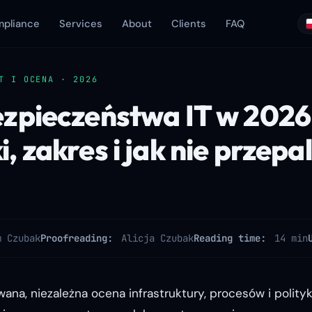
pliance
Services
About
Clients
FAQ
T I OCENA · 2026
zpieczeństwa IT w 2026 
 zakres i jak nie przepal
m Czubak
Proofreading:
Alicja Czubak
Reading time:
14 min
ana, niezależna ocena infrastruktury, procesów i polity