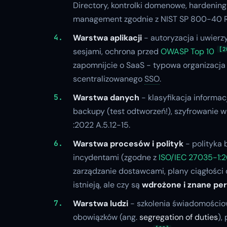
Directory, kontrolki domenowe, hardenin
management zgodnie z NIST SP 800-40 R
Warstwa aplikacji
- autoryzacja i uwierz
[2
sesjami, ochrona przed
OWASP Top 10
zapomnijcie o SaaS - typowa organizacja
scentralizowanego
SSO
.
Warstwa danych
- klasyfikacja informacj
backupy (test odtworzeń!), szyfrowanie
:2022 A.5.12-15.
Warstwa procesów i polityk
- polityka 
incydentami (zgodne z
ISO/IEC 27035-1:
zarządzanie dostawcami, plany ciągłości 
istnieją, ale czy są
wdrożone i znane pe
Warstwa ludzi
- szkolenia świadomościo
obowiązków (ang.
segregation of duties
),