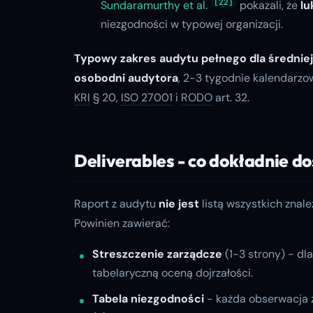
[22]
Sundaramurthy et al.
pokazali, że
lu
niezgodności w typowej organizacji.
Typowy zakres audytu pełnego dla średniej
osobodni audytora
, 2-3 tygodnie kalendarz
KRI
§ 20,
ISO 27001
i
RODO
art. 32.
Deliverables - co dokładnie do
Raport z audytu
nie jest
listą wszystkich znal
Powinien zawierać:
Streszczenie zarządcze
(1-3 strony) - dl
tabelaryczną oceną dojrzałości.
Tabela niezgodności
- każda obserwacja z 