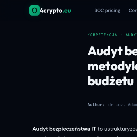
4crypto
.eu
SOC pricing
Com
KOMPETENCJA · AUDY
Audyt be
metodyki,
budżetu
Author:
dr inż. Ada
Audyt bezpieczeństwa IT
to ustrukturyzow