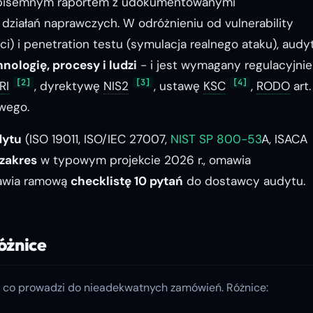
a pisemnym raportem z udokumentowanymi
m działań naprawczych. W odróżnieniu od
vulnerability
i) i
penetration testu
(symulacja realnego ataku), audy
nologię, procesy i ludzi
- i jest wymagany regulacyjnie
[2]
[3]
[4]
RI
, dyrektywę
NIS2
, ustawę
KSC
,
RODO
art.
wego.
dytu
(ISO 19011, ISO/IEC 27007,
NIST SP 800-53
A, ISACA
zakres
w typowym projekcie 2026 r., omawia
tawia ramową
checklistę 10 pytań
do dostawcy audytu.
óżnice
e, co prowadzi do nieadekwatnych zamówień. Różnice: