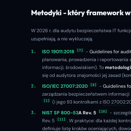
Metodyki - który framework 
W 2026 r. dla audytu bezpieczeństwa IT funkc
uzupełniają, a nie wykluczają.
[7]
ISO 19011:2018
-
Guidelines for au
planowania, prowadzenia i raportowania
informacji, środowiskiem). To
metodolog
się od audytora znajomości jej zasad (ko
[8]
ISO/IEC 27007:2020
-
Guidelines f
zarządzania bezpieczeństwem informacji 
[1]
(i jego 93 kontrolkami z
ISO 27002
:2
[10]
NIST SP 800-53
A Rev. 5
- szczegó
[11]
Rev. 5
. W praktyce: dla każdej kontr
definiuje listę kroków oceniających, dowo