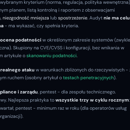
 wybranym kryterium (norma, regulacja, polityka wewnętrzna)
nym planem, listą kontrolną i raportem z obserwacjami
a
,
niezgodność mniejsza
lub
spostrzeżenie
. Audyt
nie ma celu
na
- ma wykazać, czy spełnia kryteria.
 ocena podatności
w określonym zakresie systemów (zwykl
czna). Skupiony na
CVE
/
CVSS
i konfiguracji, bez wnikania w
m artykule o
skanowaniu podatności
.
 realnego ataku
w warunkach zbliżonych do rzeczywistych - 
lnym ruchem (osobny artykuł o
testach penetracyjnych
).
pliance i zarządu
, pentest - dla zespołu technicznego.
ywy. Najlepsza praktyka to
wszystkie trzy w cyklu rocznym
:
kwartał, pentest - minimum raz w roku (dla operatorów usług
rganizacji).