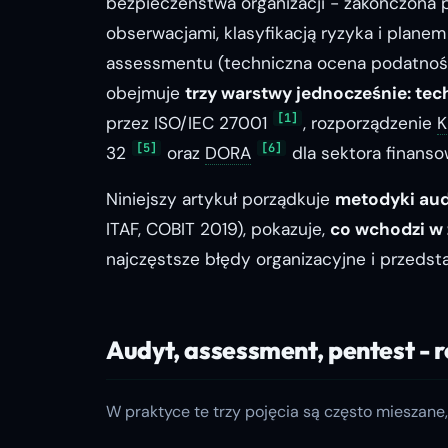
bezpieczeństwa organizacji - zakończon
obserwacjami, klasyfikacją ryzyka i plane
assessmentu
(techniczna ocena podatnośc
obejmuje
trzy warstwy jednocześnie: tech
[1]
przez ISO/IEC 27001
, rozporządzenie
K
[5]
[6]
32
oraz
DORA
dla sektora finanso
Niniejszy artykuł porządkuje
metodyki au
ITAF, COBIT 2019), pokazuje,
co wchodzi w 
najczęstsze błędy organizacyjne i przeds
Audyt, assessment, pentest - r
W praktyce te trzy pojęcia są często mieszan