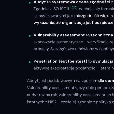
Audyt
to
systemowa ocena zgodności
z
[7]
Zgodnie z ISO 19011
cechuje się formal
sklasyfikowanymi jako
niezgodność większ
wykazania, że organizacja jest bezpiecz
Vulnerability assessment
to
techniczna
skanowanie automatyczne + weryfikacja rę
procesy. Szczegółowo omówiony w osobny
Penetration test (pentest)
to
symulacja
aktywną eksploatacją podatności i latera
Audyt jest podstawowym narzędziem
dla com
Vulnerability assessment łączy obie perspekt
audyt raz na rok, vulnerability assessment co 
istotnych z
NIS2
- częściej, zgodnie z polityką o