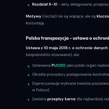
Rozdział X-XI
- akty delegowane, przepisy
Motywy
(recital) nie są wiążące, ale są
kluczo
korzystają.
Polska transpozycja - ustawa o ochro
Ustawa z 10 maja 2018 r. o ochronie danyc
bezpośrednio stosowane), ale:
Ustanawia
P
UODO
jako polski organ nadzor
Określa procedury postępowania kontrolne
Doprecyzowuje wybrane kwestie pozostawio
w Polsce).
Zawiera
przepisy karne
dla najbardziej ra