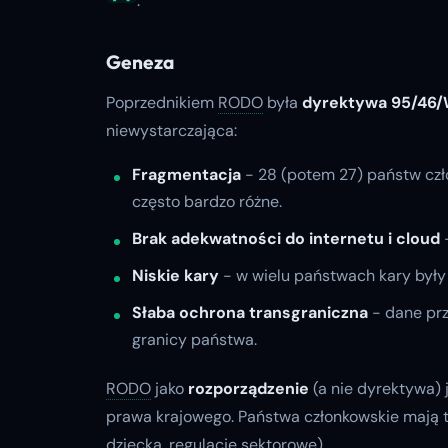
.
Geneza
Poprzednikiem
RODO
była
dyrektywa 95/46
niewystarczająca:
Fragmentacja
- 28 (potem 27) państw czł
często bardzo różne.
Brak adekwatności do internetu i cloud
Niskie kary
- w wielu państwach kary były 
Słaba ochrona transgraniczna
- dane prz
granicy państwa.
RODO
jako
rozporządzenie
(a nie dyrektywa) 
prawa krajowego. Państwa członkowskie mają t
dziecka, regulacje sektorowe).