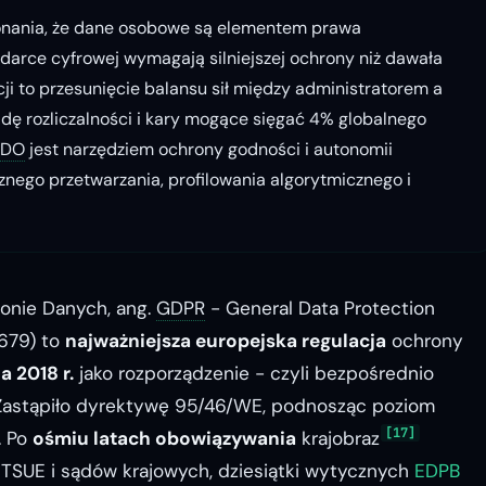
onania, że dane osobowe są elementem prawa
arce cyfrowej wymagają silniejszej ochrony niż dawała
ji to przesunięcie balansu sił między administratorem a
dę rozliczalności i kary mogące sięgać 4% globalnego
ODO
jest narzędziem ochrony godności i autonomii
nego przetwarzania, profilowania algorytmicznego i
onie Danych, ang.
GDPR
-
General Data Protection
/679) to
najważniejsza europejska regulacja
ochrony
a 2018 r.
jako rozporządzenie - czyli bezpośrednio
Zastąpiło dyrektywę 95/46/WE, podnosząc poziom
[17]
. Po
ośmiu latach obowiązywania
krajobraz
 TSUE i sądów krajowych, dziesiątki wytycznych
EDPB