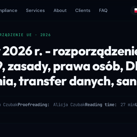
pliance
Services
About
Clients
FAQ
RZĄDZENIE UE · 2026
026 r. - rozporządzeni
, zasady, prawa osób, D
ia, transfer danych, san
m Czubak
Proofreading:
Alicja Czubak
Reading time:
27 min