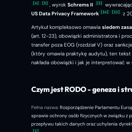
[4]
[5]
[3]
, wyrok
Schrems II
wywracając
[14]
[11]
US Data Privacy Framework
z 20
Artykuł kompleksowo omawia
siedem zasad
(art. 12-23), obowiązki administratora i pro
transfer poza EOG (rozdział V) oraz sankcj
(który omawia praktykę audytu), ten tekst
nakłada obowiązki i jak je interpretować w
Czym jest
RODO
- geneza i st
Pełna nazwa:
Rozporządzenie Parlamentu Europe
sprawie ochrony osób fizycznych w związku z
przepływu takich danych oraz uchylenia dyre
[1]