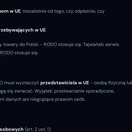
bom w UE
, niezależnie od tego, czy odpłatnie, czy
rzebywających w UE
.
 towary do Polski -
RODO
stosuje się. Tajwański serwis
RODO
stosuje się.
O
musi wyznaczyć
przedstawiciela w UE
- osobę fizyczną lu
ogą się zwracać. Wyjątek: przetwarzanie sporadyczne,
orii danych ani niegrążące prawom osób.
osobowych
(art. 2 ust. 1):