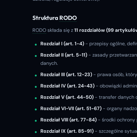
Struktura
RODO
RODO
składa się z
11 rozdziałów (99 artykułó
Rozdział I (art. 1-4)
- przepisy ogólne, defin
Rozdział II (art. 5-11)
- zasady przetwarzani
danych.
Rozdział III (art. 12-23)
- prawa osób, któr
Rozdział IV (art. 24-43)
- obowiązki admini
Rozdział V (art. 44-50)
- transfer danych 
Rozdział VI-VII (art. 51-67)
- organy nadzo
Rozdział VIII (art. 77-84)
- środki ochrony 
Rozdział IX (art. 85-91)
- szczególne sytua