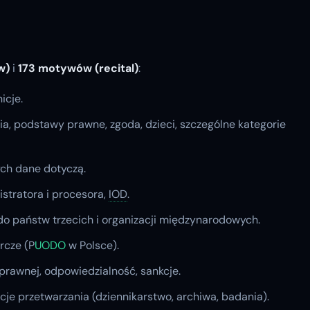
w)
i
173 motywów (recital)
:
icje.
a, podstawy prawne, zgoda, dzieci, szczególne kategorie
ych dane dotyczą.
stratora i procesora,
IOD
.
do państw trzecich i organizacji międzynarodowych.
rcze (P
UODO
w Polsce).
prawnej, odpowiedzialność, sankcje.
cje przetwarzania (dziennikarstwo, archiwa, badania).