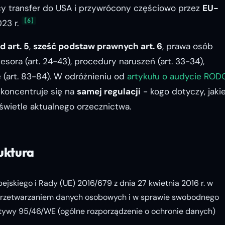
y transfer do USA i przywrócony częściowo przez
EU-
[6]
23 r.
 art. 5
,
sześć podstaw prawnych art. 6
, prawa osób
cesora (art. 24-43), procedury naruszeń (art. 33-34),
e (art. 83-84). W odróżnieniu od
artykułu o audycie ROD
 koncentruje się na
samej regulacji
- kogo dotyczy, jaki
 świetle aktualnego orzecznictwa.
ruktura
jskiego i Rady (UE) 2016/679 z dnia 27 kwietnia 2016 r. w
 przetwarzaniem danych osobowych i w sprawie swobodnego
ktywy 95/46/WE (ogólne rozporządzenie o ochronie danych)