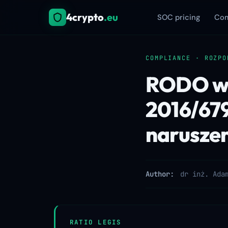
4crypto
.eu
SOC pricing
Com
COMPLIANCE · ROZPO
RODO w 2
2016/679
naruszen
Author:
dr inż. Ada
RATIO LEGIS