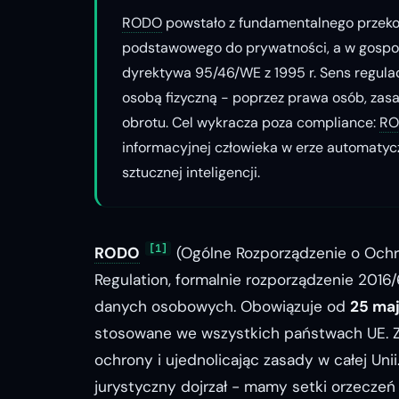
RODO
powstało z fundamentalnego przek
podstawowego do prywatności, a w gospod
dyrektywa 95/46/WE z 1995 r. Sens regulac
osobą fizyczną - poprzez prawa osób, zasa
obrotu. Cel wykracza poza compliance:
R
informacyjnej człowieka w erze automatycz
sztucznej inteligencji.
[1]
RODO
(Ogólne Rozporządzenie o Ochr
Regulation
, formalnie rozporządzenie 2016
danych osobowych. Obowiązuje od
25 maj
stosowane we wszystkich państwach UE. 
ochrony i ujednolicając zasady w całej Unii
jurystyczny dojrzał - mamy setki orzeczeń