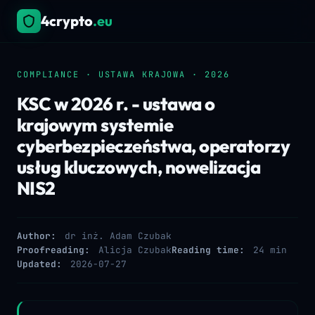
4crypto
.eu
COMPLIANCE · USTAWA KRAJOWA · 2026
KSC w 2026 r. - ustawa o
krajowym systemie
cyberbezpieczeństwa, operatorzy
usług kluczowych, nowelizacja
NIS2
Author:
dr inż. Adam Czubak
Proofreading:
Alicja Czubak
Reading time:
24 min
Updated:
2026-07-27