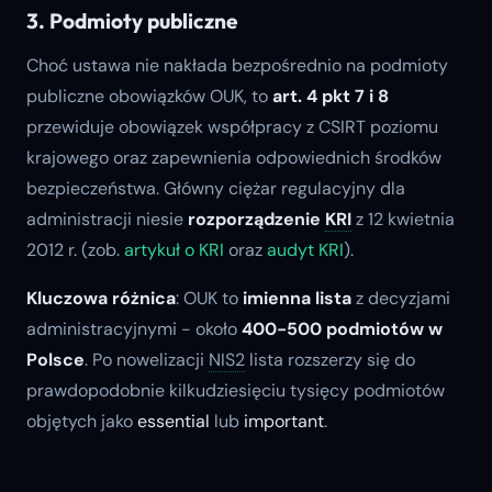
3. Podmioty publiczne
Choć ustawa nie nakłada bezpośrednio na podmioty
publiczne obowiązków OUK, to
art. 4 pkt 7 i 8
przewiduje obowiązek współpracy z CSIRT poziomu
krajowego oraz zapewnienia odpowiednich środków
bezpieczeństwa. Główny ciężar regulacyjny dla
administracji niesie
rozporządzenie
KRI
z 12 kwietnia
2012 r. (zob.
artykuł o KRI
oraz
audyt KRI
).
Kluczowa różnica
: OUK to
imienna lista
z decyzjami
administracyjnymi - około
400-500 podmiotów w
Polsce
. Po nowelizacji
NIS2
lista rozszerzy się do
prawdopodobnie kilkudziesięciu tysięcy podmiotów
objętych jako
essential
lub
important
.