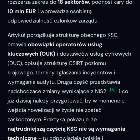
rozszerza zakres do
18 sektorów
, podnosi kary do
10 mln EUR
i wprowadza osobistą
odpowiedzialność członków zarządu.
Artykuł porządkuje strukturę obecnego
KSC
,
omawia
obowiązki operatorów usług
kluczowych (OUK)
i dostawców usług cyfrowych
(DUC), opisuje strukturę CSIRT poziomu
krajowego, terminy zgłaszania incydentów i
wymagania audytu. Druga część przedstawia
[4]
nadchodzące zmiany wynikające z
NIS2
i co
już dzisiaj należy przygotować, by w momencie
wejścia nowelizacji w życie nie zostać
zaskoczonym. Praktyka pokazuje, że
najtrudniejszą częścią
KSC
nie są wymagania
techniczne
- tu odpowiadają polskie i