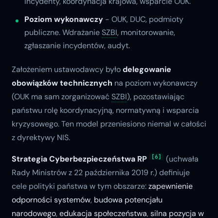
incydenty, koordynacja krajowa, wsparcie OUK.
Poziom wykonawczy
- OUK, DUC, podmioty
publiczne. Wdrażanie
SZBI
, monitorowanie,
zgłaszanie incydentów, audyt.
Założeniem ustawodawcy było
delegowanie
obowiązków technicznych
na poziom wykonawczy
(OUK ma sam zorganizować
SZBI
), pozostawiając
państwu rolę koordynacyjną, normatywną i wsparcia
kryzysowego. Ten model przeniesiono niemal w całości
z dyrektywy NIS.
[6]
Strategia Cyberbezpieczeństwa RP
(uchwała
Rady Ministrów z 22 października 2019 r.) definiuje
cele polityki państwa w tym obszarze:
zapewnienie
odporności systemów
,
budowa potencjału
narodowego
,
edukacja społeczeństwa
,
silna pozycja w