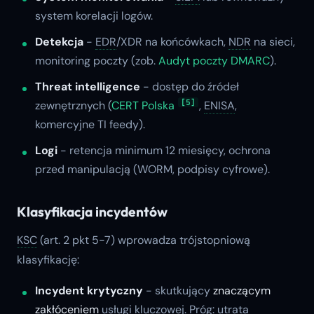
system korelacji logów.
Detekcja
-
EDR
/XDR na końcówkach,
NDR
na sieci,
monitoring poczty (zob.
Audyt poczty DMARC
).
Threat intelligence
- dostęp do źródeł
[5]
zewnętrznych (
CERT Polska
,
ENISA
,
komercyjne TI feedy).
Logi
- retencja minimum 12 miesięcy, ochrona
przed manipulacją (WORM, podpisy cyfrowe).
Klasyfikacja incydentów
KSC
(art. 2 pkt 5-7) wprowadza trójstopniową
klasyfikację:
Incydent krytyczny
- skutkujący
znaczącym
zakłóceniem
usługi kluczowej. Próg: utrata