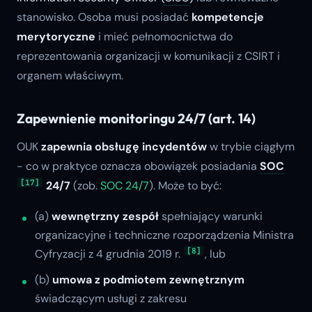
stanowisko. Osoba musi posiadać
kompetencje
merytoryczne
i mieć pełnomocnictwa do
reprezentowania organizacji w komunikacji z CSIRT i
organem właściwym.
Zapewnienie monitoringu 24/7 (art. 14)
OUK
zapewnia obsługę incydentów
w trybie ciągłym
- co w praktyce oznacza obowiązek posiadania
SOC
[17]
24/7
(zob.
SOC 24/7
). Może to być:
(a)
wewnętrzny zespół
spełniający warunki
organizacyjne i techniczne rozporządzenia Ministra
[8]
Cyfryzacji z 4 grudnia 2019 r.
, lub
(b)
umowa z podmiotem zewnętrznym
świadczącym usługi z zakresu